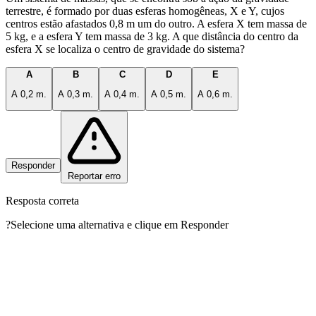
terrestre, é formado por duas esferas homogêneas, X e Y, cujos
centros estão afastados 0,8 m um do outro. A esfera X tem massa de
5 kg, e a esfera Y tem massa de 3 kg. A que distância do centro da
esfera X se localiza o centro de gravidade do sistema?
A
B
C
D
E
A 0,2 m.
A 0,3 m.
A 0,4 m.
A 0,5 m.
A 0,6 m.
Responder
Reportar erro
Resposta correta
?
Selecione uma alternativa e clique em Responder