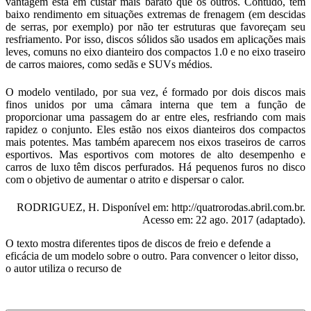
vantagem está em custar mais barato que os outros. Contudo, tem
baixo rendimento em situações extremas de frenagem (em descidas
de serras, por exemplo) por não ter estruturas que favoreçam seu
resfriamento. Por isso, discos sólidos são usados em aplicações mais
leves, comuns no eixo dianteiro dos compactos 1.0 e no eixo traseiro
de carros maiores, como sedãs e SUVs médios.
O modelo ventilado, por sua vez, é formado por dois discos mais
finos unidos por uma câmara interna que tem a função de
proporcionar uma passagem do ar entre eles, resfriando com mais
rapidez o conjunto. Eles estão nos eixos dianteiros dos compactos
mais potentes. Mas também aparecem nos eixos traseiros de carros
esportivos. Mas esportivos com motores de alto desempenho e
carros de luxo têm discos perfurados. Há pequenos furos no disco
com o objetivo de aumentar o atrito e dispersar o calor.
RODRIGUEZ, H. Disponível em: http://quatrorodas.abril.com.br.
Acesso em: 22 ago. 2017 (adaptado).
O texto mostra diferentes tipos de discos de freio e defende a
eficácia de um modelo sobre o outro. Para convencer o leitor disso,
o autor utiliza o recurso de