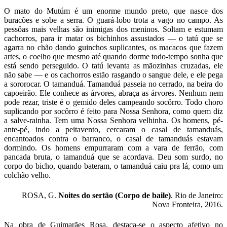
O mato do Mutúm é um enorme mundo preto, que nasce dos
buracões e sobe a serra. O guará-lobo trota a vago no campo. As
pessôas mais velhas são inimigas dos meninos. Soltam e estumam
cachorros, para ir matar os bichinhos assustados — o tatú que se
agarra no chão dando guinchos suplicantes, os macacos que fazem
artes, o coelho que mesmo até quando dorme todo-tempo sonha que
está sendo perseguido. O tatú levanta as mãozinhas cruzadas, ele
não sabe — e os cachorros estão rasgando o sangue dele, e ele pega
a sororocar. O tamanduá. Tamanduá passeia no cerrado, na beira do
capoeirão. Ele conhece as árvores, abraça as árvores. Nenhum nem
pode rezar, triste é o gemido deles campeando socôrro. Todo choro
suplicando por socôrro é feito para Nossa Senhora, como quem diz
a salve-rainha. Tem uma Nossa Senhora velhinha. Os homens, pé-
ante-pé, indo a peitavento, cercaram o casal de tamanduás,
encantoados contra o barranco, o casal de tamanduás estavam
dormindo. Os homens empurraram com a vara de ferrão, com
pancada bruta, o tamanduá que se acordava. Deu som surdo, no
corpo do bicho, quando bateram, o tamanduá caiu pra lá, como um
colchão velho.
ROSA, G.
Noites do sertão (Corpo de baile)
. Rio de Janeiro:
Nova Fronteira, 2016.
Na obra de Guimarães Rosa, destaca-se o aspecto afetivo no