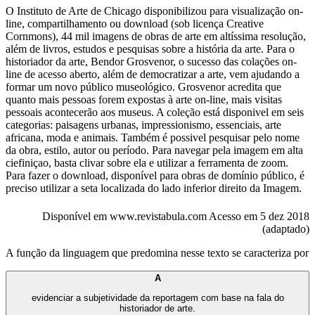
O Instituto de Arte de Chicago disponibilizou para visualização on-
line, compartilhamento ou download (sob licença Creative
Cornmons), 44 mil imagens de obras de arte em altíssima resolução,
além de livros, estudos e pesquisas sobre a história da arte. Para o
historiador da arte, Bendor Grosvenor, o sucesso das colações on-
line de acesso aberto, além de democratizar a arte, vem ajudando a
formar um novo público museológico. Grosvenor acredita que
quanto mais pessoas forem expostas à arte on-line, mais visitas
pessoais acontecerão aos museus. A coleção está disponivel em seis
categorias: paisagens urbanas, impressionismo, essenciais, arte
africana, moda e animais. Também é possivel pesquisar pelo nome
da obra, estilo, autor ou período. Para navegar pela imagem em alta
ciefiniçao, basta clivar sobre ela e utilizar a ferramenta de zoom.
Para fazer o download, disponível para obras de domínio público, é
preciso utilizar a seta localizada do lado inferior direito da Imagem.
Disponível em www.revistabula.com Acesso em 5 dez 2018
(adaptado)
A função da linguagem que predomina nesse texto se caracteriza por
A
evidenciar a subjetividade da reportagem com base na fala do
historiador de arte.