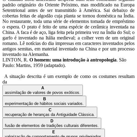
padrão originário do Oriente Próximo, mas modificado na Europa
Setentrional antes de ser transmitido à América. Sai debaixo de
cobertas feitas de algodão cuja planta se tornou doméstica na Índia.
No restaurante, toda uma série de elementos tomada de empréstimo
o espera. O prato é feito de uma espécie de cerâmica inventada na
China. A faca é de aço, liga feita pela primeira vez na Índia do Sul; o
garfo é inventado na Itália medieval; a colher vem de um original
romano. Lê notícias do dia impressas em caracteres inventados pelos
antigos semitas, em material inventado na China e por um processo
inventado na Alemanha.
LINTON, R.
O homem: uma introdução à antropologia
. São
Paulo: Martins, 1959 (adaptado).
A situação descrita é um exemplo de como os costumes resultam
da
A
assimilação de valores de povos exóticos.
B
experimentação de hábitos sociais variados.
C
recuperação de heranças da Antiguidade Clássica.
D
fusão de elementos de tradições culturais diferentes.
E
valorização de comportamento de grupos privilegiados.