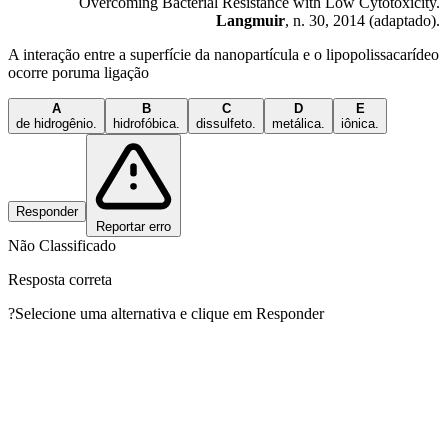
Overcoming Bacterial Resistance with Low Cytotoxicity.
Langmuir
, n. 30, 2014 (adaptado).
A interação entre a superfície da nanopartícula e o lipopolissacarídeo
ocorre poruma ligação
A
B
C
D
E
de hidrogênio.
hidrofóbica.
dissulfeto.
metálica.
iônica.
Responder
Reportar erro
Não Classificado
Resposta correta
?
Selecione uma alternativa e clique em Responder