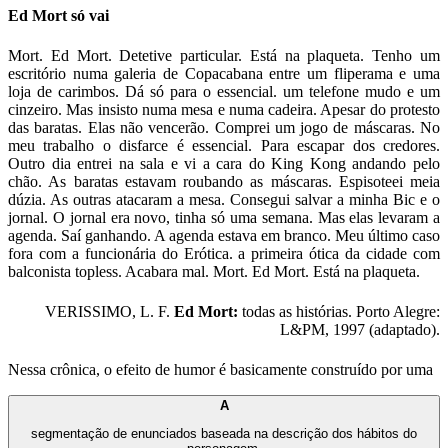
Ed Mort só vai
Mort. Ed Mort. Detetive particular. Está na plaqueta. Tenho um
escritório numa galeria de Copacabana entre um fliperama e uma
loja de carimbos. Dá só para o essencial. um telefone mudo e um
cinzeiro. Mas insisto numa mesa e numa cadeira. Apesar do protesto
das baratas. Elas não vencerão. Comprei um jogo de máscaras. No
meu trabalho o disfarce é essencial. Para escapar dos credores.
Outro dia entrei na sala e vi a cara do King Kong andando pelo
chão. As baratas estavam roubando as máscaras. Espisoteei meia
dúzia. As outras atacaram a mesa. Consegui salvar a minha Bic e o
jornal. O jornal era novo, tinha só uma semana. Mas elas levaram a
agenda. Saí ganhando. A agenda estava em branco. Meu último caso
fora com a funcionária do Erótica. a primeira ótica da cidade com
balconista topless. Acabara mal. Mort. Ed Mort. Está na plaqueta.
VERISSIMO, L. F.
Ed Mort:
todas as histórias. Porto Alegre:
L&PM, 1997 (adaptado).
Nessa crônica, o efeito de humor é basicamente construído por uma
A
segmentação de enunciados baseada na descrição dos hábitos do