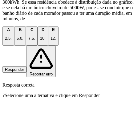
300kWh. Se essa residência obedece à distribuição dada no gráfico,
e se nela há um único chuveiro de 5000W, pode - se concluir que o
banho diário de cada morador passou a ter uma duração média, em
minutos, de
A
B
C
D
E
2,5.
5,0.
7,5.
10.
12.
Responder
Reportar erro
Resposta correta
?
Selecione uma alternativa e clique em Responder