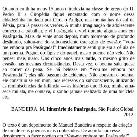
Quando eu tinha meus 15 anos e traduzia na classe de grego do D.
Pedro II a Ciropédia fiquei encantado com o nome dessa
cidadezinha fundada por Ciro, o Antigo, nas montanhas do sul da
Pérsia, para lá passar os verões. A minha imaginação de adolescente
começou a trabalhar, e vi Pasárgada e vivi durante alguns anos em
Pasárgada. Mais de vinte anos depois, num momento de profundo
desânimo, saltou-me do subconsciente este grito de evasão: “Vou-
me embora pra Pasárgada!” Imediatamente senti que era a célula de
um poema. Peguei do lápis e do papel, mas o poema não veio. Não
pensei mais nisso. Uns cinco anos mais tarde, o mesmo grito de
evasão nas mesmas circunstâncias. Desta vez, o poema saiu quase
ao correr da pena. Se há belezas em “Vou-me embora pra
Pasárgada!”, elas não passam de acidentes. Não construí o poema,
ele construiu-se em mim, nos recessos do subconsciente, utilizando
as reminiscências da infância — as histórias que Rosa, minha ama-
seca mulata, me contava, o sonho jamais realizado de uma bicicleta
etc.
BANDEIRA, M.
Itinerário de Pasárgada
. São Paulo: Global,
2012.
O texto é um depoimento de Manuel Bandeira a respeito da criação
de um de seus poemas mais conhecidos. De acordo com esse
depoimento, o fazer poético em “Vou-me embora pra Pasárgada!”