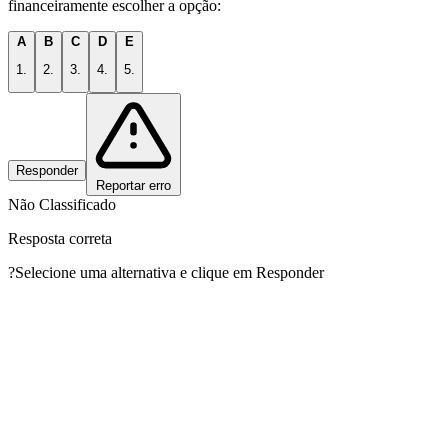
financeiramente escolher a opção:
A
B
C
D
E
1.
2.
3.
4.
5.
Responder
Reportar erro
Não Classificado
Resposta correta
?
Selecione uma alternativa e clique em Responder