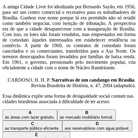
A antiga Cidade Livre foi idealizada por Bernardo Sayão, em 1956,
para ser um centro comercial e recreativo para os trabalhadores de
Brasília. Ganhou esse nome porque lá era permitido não só residir
como também negociar, com isenção de tributação. A perspectiva
era de que a cidade desaparecesse com a inauguração de Brasília.
Com isso, os lotes não foram vendidos, mas emprestados em forma
de comodato àqueles interessados em estabelecer residência ou
comércio. A partir de 1960, os contratos de comodato foram
cancelados e os comerciantes, transferidos para a Asa Norte. Os
terrenos desocupados foram invadidos por famílias de baixa renda.
Em 1961, o governo, pressionado pelo movimento popular, cria
oficialmente a cidade com o nome de Núcleo Bandeirante.
CARDOSO, H. H. P.
Narrativas de um candango em Brasília
.
Revista Brasileira de História, n. 47, 2004 (adaptado).
Essa dinâmica expõe uma forma de desigualdade social comum nas
cidades brasileiras associada à dificuldade de ter acesso
A
B
às áreas com lazer gratuito.
ao mercado imobiliário formal.
C
D
ao transporte público eficiente.
aos reservatórios com água potável.
E