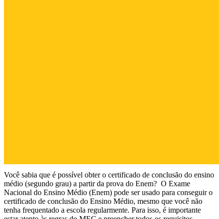
Você sabia que é possível obter o certificado de conclusão do ensino
médio (segundo grau) a partir da prova do Enem? O Exame
Nacional do Ensino Médio (Enem) pode ser usado para conseguir o
certificado de conclusão do Ensino Médio, mesmo que você não
tenha frequentado a escola regularmente. Para isso, é importante
estar atento às regras do MEC e preencher todos os requisitos